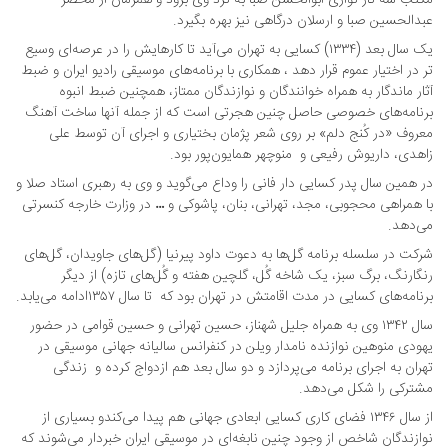
مکتب سه تار نوازی ابوالحسن صبا به نزد وی برود و همزمان از محضر
عبدالحسین صبا و ارسلان درگاهی نیز بهره بگیرد.
یک سال بعد (۱۳۳۴) کسایی به تهران می‌آید تا کارهایش را در عرصه‌ای وسیع
تر در اختیار عموم قرار دهد ، همکاری با برنامه‌های موسیقی رادیو ایران و ضبط
آثار ماندگار به همراه خوانندگان و نوازندگان ممتاز، همچنین ضبط انبوه
برنامه‌های خصوصی حاصل چنین هجرتی است که از جمله آنها ساخت آهنگ
معروف «در کُنج دلم» بر روی شعر پژمان بختیاری و اجرای آن توسط علی
زاهدی، داریوش رفیعی و منوچهر همایون‌پور بود.
در همین سال پدر کسایی دار فانی را وداع می‌گوید و وی به رهبری استاد صلا و
با همراهی محجوبی، مجد، تهرانی، بنان، پاشوکی و … در وزارت خارجه کنسرتی
می‌دهد.
شرکت در سلسله برنامه گل‌ها به دعوت داود پیرنیا (گل‌های جاویدان، گل‌های
رنگارنگ، برگ سبز، یک شاخه گُل، گلچین هفته و گُل‌های تازه) از دیگر
برنامه‌های کسایی در مدت اقامتش در تهران بود که تا سال ۱۳۵۷ادامه می‌یابد.
سال ۱۳۴۲ وی به همراه جلیل شهناز، حسین تهرانی و حسین قوامی در حضور
یهودی منوهین نوازنده نامدار ویلن در کنفرانس سالیانه جهانی موسیقی در
تهران به اجرای برنامه می‌پردازد و دو سال بعد هم ازدواج کرده و زندگی
مشترکی را شکل می‌دهد.
از سال ۱۳۴۶ فضای کاری کسایی ابعادی جهانی هم پیدا می‌کندو بسیاری از
نوازندگان شاخص از وجود چنین نابغه‌ای در موسیقی ایران خبردار می‌شوند که