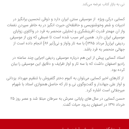
نی به بازار کتاب عرضه می‌کند.
کسایی درکی ویژه از موسیقی سنتی ایران دارد و ذوقی تحسین برانگیز در
ادبیات و شعر وخوشنویسی و حافظه‌ای حیرت انگیز در به خاطر سپردن نغمات
واز آن مهمتر قدرت آفرینشگری و تحلیلی منحصر به فرد در واکاوی زوایای
موسیقی ایران دارد. همین امر سبب شده است تا ضبطی که وی از موسیقی
ردیفی ایران( مرداد ۱۳۸۵) با سه تار وآواز و نی(تیر ۸۶) انجام داده است از
جهاتی منحصر به فرد باشد.
استاد کسایی پیش از این هم درباره موسیقی ردیفی اجرایی چند ساعته در
رادیو اصفهان داشت که با سه تار و آ‌واز ظرایف و دقایق این موسیقی را بیان
کرده بود.
از کارهای اخیر کسایی می‌توان به آلبوم دختر گلفروش با تنظیم مهرداد یزدانی
و آواز علی جهاندار و گفت‌وگوی نی و تار که حاصل همنوازی استاد با شهرام
میرجلالی است اشاره کرد.
حسن کسایی در سال های پایانی عمرش به سرطان مبتلا شد و عصر روز ٢۵
خرداد ١٣٩١ در اصفهان بدرود حیات گفت.