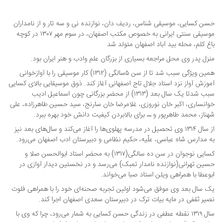
حسن کسایی، موسیقی شناس، ردیف دان، نوازنده نی و سه تار و از نامداران
موسیقی سنتی ایرانی به خصوص مکتب اصفهان، در سوم مهر ۱۳۰۷ در کوچه
باغ کلم، محله بید آباد اصفهان متولد شد
منزل پدر وی محل مراجعه بسیاری از بزرگان علم وادب و هنر ایران بود.
همین ویژگی سبب شد تا از سن ۵سالگی (۱۳۱۲) کار موسیقی را با آوازخوانی
آموزش آواز نزد استاد جلال تاج اصفهانی آغاز کند. ذوق موسیقایی بالای کسایی
سبب شدتا یک سال بعد (۱۳۱۳) از محضر بزرگانی چون اسماعیل ادیب
خوانساری، اکبر خان نوروزی، غلامرضا خان سارنج، سید حسین طاهرزاده، علی
شهناز، محمد طاهرپور و … برای بالابردن کیفیت دانش خود بهره ببرد.
از سال ۱۳۱۴ وی تحصیل در مدرسه پهلوی‌ها را آغاز می‌کند و سال‌های بعد نیز
به مدارس شاه عباسی، علّیه، حکیم نظامی و دبیرستان ادب اصفهان می‌رود.
کسایی نوجوان در سن ده سالگی(۱۳۱۷) به محضر استاد ابوالحسن صلا و
حسین تهرانی(نوازنده نامدار تمبک) می‌رسد و در نخستین دیدار آوازی در
ابوعطا با همراهی ویلن استاد صبا‌ می‌خواند.
یک سال بعد وی موفق می‌شود اولین تجربه صحنه‌ای خود را با همراهی فلوت
نصیر ثقفی در مایه بیات ترک در دبیرستان سعدی اصفهان اجرا کند.
سال ۱۳۱۹ نقطه عطفی در زندگی حسن کسایی به شمار می‌رود، چرا که وی با