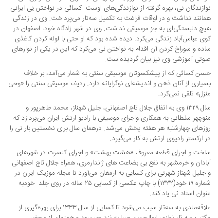
نوازندگان نی، بهره گرفته از نوازندگی‌های اوست. کسائی در نواختن نِی ایرانی
همانند نداشت و در اوقات فراغت به تکمیل سه‌تار می‌پرداخت. وی در زندگی
هیچ دلبستگی‌ای به جز موسیقی نداشت. وی در شهر زادگاه خود، اصفهان در
کوی عباس‌آباد زندگی می‌کرد. دیده شده بود که او حتی با لوله کردن کاغذی
ساده و سوراخ کردن آن اقدام به نواختن نی می‌کرد که این در یکی از نوارهای
صوتی آموزشی وی نیز بیان گردیده‌است.
حسن کسائی که از پیشکسوتان موسیقی سنتی به شمار می‌آمد، بر خلاف
بسیاری از آنان ذهن و اندیشه‌ای نوگرایانه دارد. ردیف موسیقی سنتی را «وحی
منزل» تلقی نمی‌کرد.
سال ۱۳۲۹ وی به اتفاق جلال تاج اصفهانی، جلیل شهناز، محمد طاهرپور و
منوچهر سلطانی به همکاری واجرای موسیقی با رادیو ارتش ایران می‌پردازد که
روزهای چهارشنبه هر هفته پخش می‌شد. درهمان سال برای نخستین بار نی را
در ارکستر رادیوی ارتش به کار می‌گیرد.
ساخت و اجرای قطعه معروف «هشت بهشت» و اجرای کنسرت در شهرهای
آبادان و خرمشهر به نفع بی بضاعت های ژاندارمری، همراه جلال تاج اصفهانی
و جلیل شهناز شهرتی برای کسایی به ارمغان می‌آورد تا مجله موزیک ایران در
شماره ۱۹ خود(۱۳۳۲) با چاپ عکسی از کسایی ۲۵ ساله در روی جلد خودبه
عنوان استاد نی یاد کند.
علاقه‌مندی به سه‌تار سبب می‌شود تا کسایی از سال ۱۳۳۳ برای بهره‌گیری از