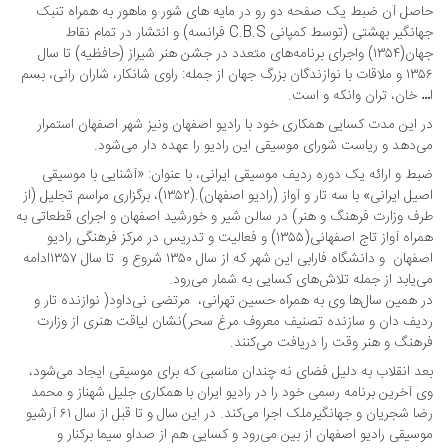
حاصل آن ضبط یک صفحه دو رو در مایه های شور و ماهور به همراه تنبک
جهانگیر بهشتی (توسط کمپانی C.B.S فرانسه) و انتشار در تمام نقاط
جهان(۱۳۵۴) واجرای برنامه‌های متعدد در جشن هنر شیراز (حافظیه) تا سال
۱۳۵۶ و ملاقات با نوازندگان بزرگ جهان از جمله: راوی شانکار، شاران رانی، بسم
ا… خان، تران وانکه و است.
در این مدت کسایی همکاری خود با رادیو اصفهان ونیز شهر اصفهان استمرار‌
می‌دهد و ریاست شورای موسیقی این رادیو را عهده دار می‌شود.
ضبط و ارائه یک دوره ردیف موسیقی ایرانی، با عنوان: «آشنایی با موسیقی
اصیل ایرانی» با سه تار و آواز (رادیو اصفهان).(۱۳۵۲)، برگزاری مراسم تجلیل (از
طرف وزارت فرهنگ و هنر) در سالن شیر و خورشید اصفهان و اجرای قطعاتی به
همراه آواز تاج اصفهانی(۱۳۵۵) و فعالیت و تدریس در مرکز فرهنگی رادیو
اصفهان و دانشگاه فارابی این شهر که از سال ۱۳۵۰ شروع و تا سال ۱۳۵۷ادامه
می‌یابد از جمله تلاش‌های کسایی به شمار می‌‌رود.
در همین سال‌ها وی به همراه حسین تهرانی، مرتضی نی‌داود( نوازنده تار و
ردیف دان و سازنده تصنیف معروف مرغ سحر)نشان لیاقت هنری از وزارت
فرهنگ و هنر وقت را دریافت می‌کنند.
بعد انقلاب به دلیل فضای نه چندان مناسبی که برای موسیقی ایجاد می‌شود،
وی آخرین برنامه رسمی خود را در رادیو ایران با همکاری جلیل شهناز و محمد
رضا شجریان و جهانگیرملک اجرا می‌کند. در این سال و تا قبل از سال ۶۱ آرشیو
موسیقی رادیو اصفهان از بین می‌رود و کسایی هم از صداو سیما برکنار و