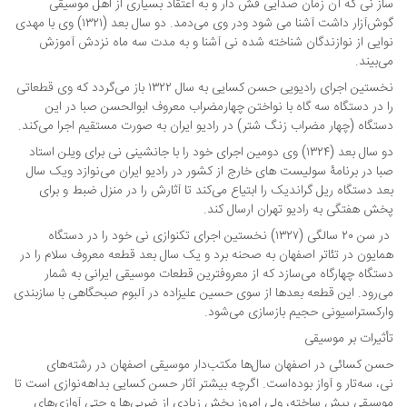
ساز نی که آن زمان صدایی فش دار و به اعتقاد بسیاری از اهل موسیقی
گوش‌آزار داشت آشنا می شود ودر وی می‌دمد. دو سال بعد (۱۳۲۱) وی با مهدی
نوایی از نوازندگان شناخته شده نی آشنا و به مدت سه ماه نزدش آموزش
می‌بیند.
نخستین اجرای رادیویی حسن کسایی به سال ۱۳۲۲ باز ‌می‌گردد که وی قطعاتی
را در دستگاه سه گاه با نواختن چهارمضراب معروف ابوالحسن صبا در این
دستگاه (چهار مضراب زنگ شتر) در رادیو ایران به صورت مستقیم اجرا می‌کند.
دو سال بعد (۱۳۲۴) وی دومین اجرای خود را با جانشینی نی برای ویلن استاد
صبا در برنامۀ سولیست های خارج از کشور در رادیو ایران می‌نوازد ویک سال
بعد دستگاه ریل گراندیک را ابتیاع می‌کند تا آثارش را در منزل ضبط و برای
پخش هفتگی به رادیو تهران ارسال کند.
در سن ۲۰ سالگی (۱۳۲۷) نخستین اجرای تکنوازی نی خود را در دستگاه
همایون در تئاتر اصفهان به صحنه برد و یک سال بعد قطعه معروف سلام را در
دستگاه چهارگاه می‌سازد که از معروفترین قطعات موسیقی ایرانی به شمار
می‌رود. این قطعه بعدها از سوی حسین علیزاده در آلبوم صبحگاهی با سازبندی
وارکستراسیونی حجیم بازسازی می‌شود.
تأثیرات بر موسیقی
حسن کسائی در اصفهان سال‌ها مکتب‌دار موسیقی اصفهان در رشته‌های
نی، سه‌تار و آواز بوده‌است. اگرچه بیشتر آثار حسن کسایی بداهه‌نوازی است تا
موسیقی پیش ساخته، ولی امروز بخش زیادی از ضربی‌ها و حتی آوازی‌های