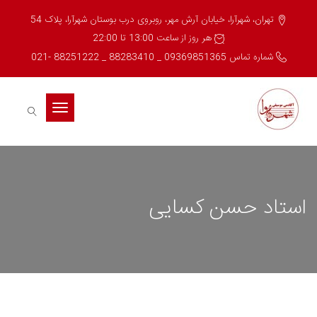
تهران، شهرآرا، خیابان آرش مهر، روبروی درب بوستان شهرآرا، پلاک 54
هر روز از ساعت 13:00 تا 22:00
شماره تماس 09369851365 _ 88283410 _ 88251222 -021
Toggle
navigation
استاد حسن کسایی