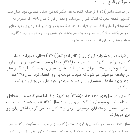
حقوقش قطع می‌شود.
در گذشت مادر (۱۳۶۱) از جمله اتقاقات غم انگیز زندگی استاد کسایی بود. سال بعد
کسایی قطعه معروف اشک نی را می‌سازد و بعد از آن تا سال ۱۳۶۹ که سفری به
کشورهای آلمان، انگلستان، فرانسه، هلند کرده و در چند برنامه رادیویی برنامه‌ای
اجرا می‌کند، عملا کار خاصی صورت نمی‌دهد. در همین سال تندیس وی درگالری
مفاخر هنری جهان لندن نصب می‌شود.
باشرکت در جشنواره نی‌نوازان ( تالار اندیشه)(۱۳۷۰) فعالیت دوباره استاد
کسایی رونق می‌گیرد و سه سال بعد(۱۳۷۴) صدا و سیما مستمری وی را برقرار
می‌کند و درسال ۱۳۷۸ موفق به دریافت نشان نفر اول درجه یک فرهنگ و هنر
در جامعه موسیقی می‌شود که هیئت دولت به وی اعطاء کرد. سال ۱۳۸۱ هم
لوح چهره ماندگار موسیقی را از صداو سیمای دوره علی لاریجانی دریافت
می‌کند.
کسایی در سال‌های دهه هفتاد(۱۳۷۵) به آمریکا و کانادا سفر کرده و در محافل
مختلف شعر و موسیقی شرکت می‌جوید و درسال ۱۳۷۶ هم به همت محمد رضا
لطفی انجمن دوستداران موسیقی ایرانی واشنگتن مجلس گرامیداشتی برای وی
برپا می‌دارند.
سال ۱۳۸۱ محمد جوادکسایی( فرزند استاد) کتاب از موسیقی تا سکوت را که حاصل
نیم قرن تلاش موسیقایی حسن کسایی است،‌ با مقدمه بیژن ترقی از سوی نشر