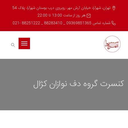
تهران، شهرآرا، خیابان آرش مهر، روبروی درب بوستان شهرآرا، پلاک 54
هر روز از ساعت 13:00 تا 22:00
شماره تماس 09369851365 _ 88283410 _ 88251222 -021
Toggle
navigation
کنسرت گروه دف نوازان کژال