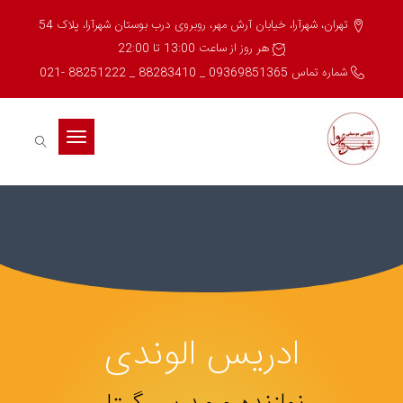
تهران، شهرآرا، خیابان آرش مهر، روبروی درب بوستان شهرآرا، پلاک 54
هر روز از ساعت 13:00 تا 22:00
شماره تماس 09369851365 _ 88283410 _ 88251222 -021
Toggle
navigation
ادریس الوندی