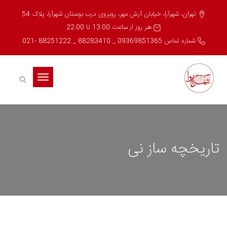
تهران، شهرآرا، خیابان آرش مهر، روبروی درب بوستان شهرآرا، پلاک 54
هر روز از ساعت 13:00 تا 22:00
شماره تماس 09369851365 _ 88283410 _ 88251222 -021
Toggle
navigation
تاریخچه ساز نی