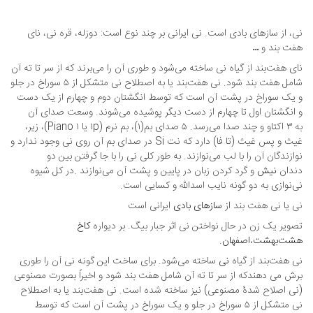
نی
، از سازهای بادی است. نی ایرانی بر چند نوع است: دوزله، قره نی، نای
هفت بند و …
نای هفت‌بند از گیاه نی ساخته می‌شود و طوری آن را می‌برند که از سر تا ته آن
شامل هفت بند شود. نی هفت‌بند یا به اصطلاح نی متشکل از ۵ سوراخ در جلو
و یک سوراخ در پشت آن است که توسط انگشتان دوم و چهارم از یک دست
و انگشتان اول تا چهارم از دست دیگر پوشیده می‌شوند. وسعت صدای آن
به ۳ اکتاو و چند صدا می‌رسد. ۵ صدای بم(۱)، بم نرم (۱p یا ۱ Piano)، زیر،
غیث و پس غیث (تا فا) دارد که نت Si در صدای بم آن روی نی وجود ندارد و
نوازندگان آن را با لب می‌نوازند. به طور کلی نی را با جا گرفتن بین دو
دندان
نیش
و گرد کردن زبان در پایین و پشت آن می‌نوازند .در کل شیوه
نی‌نوازی به دو گونه نایب اسدالله و کسایی است.
نی
یا
نی هفت بند
از
سازهای بادی
ایرانی است
تصویر یک زن در حال نواختن نی اثر جبار بیگ. بر دیواره
کاخ
هشت‌بهشت
،
اصفهان
.
نی هفت‌بند از گیاه
نی
ساخته می‌شود. برای ساخت این گونه نی آن را طوری
برش می دهندکه از سر تا ته آن شامل هفت بند شود و اخیراً بصورت مصنوعی
(نی اصلاح شدهٔ مصنوعی) نیز ساخته شده است. نی هفت‌بند یا به اصطلاح
نی متشکل از ۵ سوراخ در جلو و یک سوراخ در پشت آن است که توسط