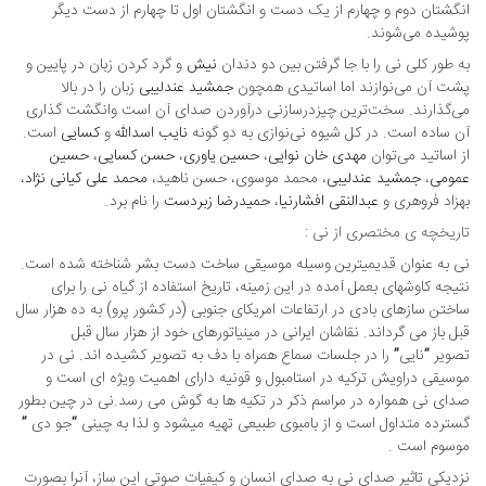
انگشتان دوم و چهارم از یک دست و انگشتان اول تا چهارم از دست دیگر
پوشیده می‌شوند.
به طور کلی نی را با جا گرفتن بین دو دندان
نیش
و گرد کردن زبان در پایین و
پشت آن می‌نوازند اما اساتیدی همچون
جمشید عندلیبی
زبان را در بالا
می‌گذارند. سخت‌ترین چیزدرسازنی درآوردن صدای آن است وانگشت گذاری
آن ساده است. در کل شیوه نی‌نوازی به دو گونه
نایب اسدالله
و
کسایی
است.
از اساتید می‌توان
مهدی خان نوایی
،
حسین یاوری
،
حسن کسایی
،
حسین
عمومی
،
جمشید عندلیبی
، محمد موسوی، حسن ناهید،
محمد علی کیانی نژاد
،
بهزاد فروهری و
عبدالنقی افشارنیا
،
حمیدرضا زبردست
را نام برد.
تاریخچه ی مختصری از نی :
نی به عنوان قدیمیترین وسیله موسیقی ساخت دست بشر شناخته شده است.
نتیجه کاوشهای بعمل آمده در این زمینه، تاریخ استفاده از گیاه نی را برای
ساختن سازهای بادی در ارتفاعات امریکای جنوبی (در کشور پرو) به ده هزار سال
قبل باز می گرداند. نقاشان ایرانی در مینیاتورهای خود از هزار سال قبل
تصویر “نایی” را در جلسات سماع همراه با دف به تصویر کشیده اند. نی در
موسیقی دراویش ترکیه در استامبول و قونیه دارای اهمیت ویژه ای است و
صدای نی همواره در مراسم ذکر در تکیه ها به گوش می رسد.نی در چین بطور
گسترده متداول است و از بامبوی طبیعی تهیه میشود و لذا به چینی “جو دی ”
موسوم است .
نزدیکی تاثیر صدای نی به صدای انسان و کیفیات صوتی این ساز، آنرا بصورت