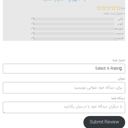
۰,۰
۰ امتیاز ثبت شده
عالی
۰%
خوب
۰%
متوسط
۰%
ضعیف
۰%
افتضاح
۰%
امتیاز شما
عنوان
دیدگاه شما
Submit Review