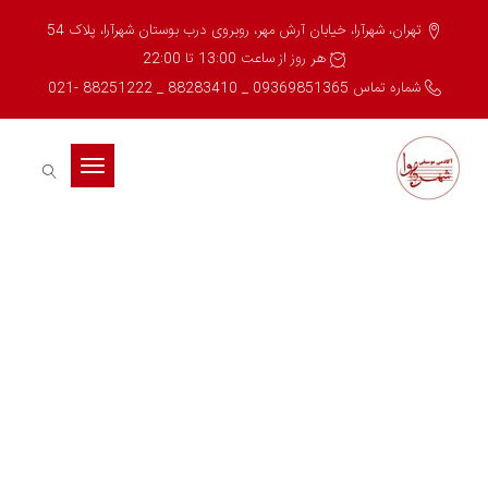
تهران، شهرآرا، خیابان آرش مهر، روبروی درب بوستان شهرآرا، پلاک 54
هر روز از ساعت 13:00 تا 22:00
شماره تماس 09369851365 _ 88283410 _ 88251222 -021
Toggle
navigation