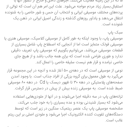
ما که در این زمینه فعالیت می‌کنند، اجراهای داخل و خارج از کشور آنها با
استقبال بسیار زیاد مردم مواجه می‌شود. علت این امر هم آن است که توالی از
پرده‌های مختلف موسیقی ایرانی و انتخاب آن حس و شور خاصی را به شنونده
انتقال می‌دهد و یادآور روزهای گذشته و زندگی اصیل ایرانی در ذهن یک
شنونده است.
سبک پاپ
موسیقی پاپ، با وجود اینکه به طور کامل از موسیقی کلاسیک، موسیقی هنری یا
موسیقی فولک متمایز است اما از آنجایی که اصطلاح پاپ شامل بسیاری از
قطعات موسیقی می‌باشد، می‌توانیم بگوییم که موسیقی پاپ تعریف دقیقی
ندارد و طوری طراحی شده است که برای همه جالب باشد و از هیچ جای
خاصی نیامده و قرار هم نیست سلیقه خاصی را اعمال کند.
نوعی از موسیقی است که در دهه‌ی ۵۰ آغاز شده و آنچه در این مجموعه قرار
می‌گیرد به طول معمول برای گروه بزرگی از افراد جذاب است. با وجود آمدن
صفحه‌های پلاستیکی در دهه ۳۰ تا ظهور دیسک یا Cd در دهه ۸۰ موسیقی
ضبط شده است. به موسیقی زنده بیش از پیش در دسترس قرار گرفت.
ترانه‌های پاپ در سه دقیقه اجرا می‌شوند و در آنها از ملودی‌هایی استفاده
می‌شود که بسیار شنیدنی بوده و عده بسیاری را به خود جلب می‌کند،
مشخصه موسیقی پاپ یک عنصر ریتمیک سنگین در زیر است که توسط
دستگاه‌های تقویت کننده الکترونیک اجرا می‌شود و ملودی اصلی بر این ریتم
غالب است.