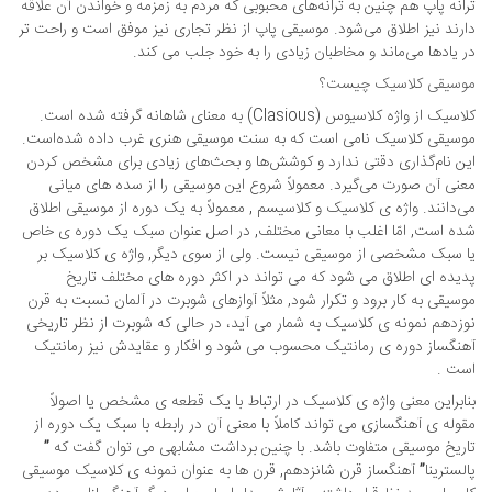
ترانه پاپ هم چنین به ترانه‌های محبوبی که مردم به زمزمه و خواندن آن علاقه
دارند نیز اطلاق می‌شود. موسیقی پاپ از نظر تجاری نیز موفق است و راحت تر
در یادها می‌ماند و مخاطبان زیادی را به خود جلب می کند.
موسیقی کلاسیک چیست؟
کلاسیک از واژه کلاسیوس (clasious) به معنای شاهانه گرفته شده است.
موسیقی کلاسیک نامی است که به سنت موسیقی هنری غرب داده شده‌است.
این نام‌گذاری دقتی ندارد و کوشش‌ها و بحث‌های زیادی برای مشخص کردن
معنی آن صورت می‌گیرد. معمولاً شروع این موسیقی را از سده های میانی
می‌دانند. واژه ی کلاسیک و کلاسیسم , معمولاً به یک دوره از موسیقی اطلاق
شده است, امّا اغلب با معانی مختلف, در اصل عنوان سبک یک دوره ی خاص
یا سبک مشخصی از موسیقی نیست. ولی از سوی دیگر, واژه ی کلاسیک بر
پدیده ای اطلاق می شود که می تواند در اکثر دوره های مختلف تاریخ
موسیقی به کار برود و تکرار شود, مثلاً آوازهای شوبرت در آلمان نسبت به قرن
نوزدهم نمونه ی کلاسیک به شمار می آید، در حالی که شوبرت از نظر تاریخی
آهنگساز دوره ی رمانتیک محسوب می شود و افکار و عقایدش نیز رمانتیک
است .
بنابراین معنی واژه ی کلاسیک در ارتباط با یک قطعه ی مشخص یا اصولاً
مقوله ی آهنگسازی می تواند کاملاً با معنی آن در رابطه با سبک یک دوره از
تاریخ موسیقی متفاوت باشد. با چنین برداشت مشابهی می توان گفت که ”
پالسترینا” آهنگساز قرن شانزدهم, قرن ها به عنوان نمونه ی کلاسیک موسیقی