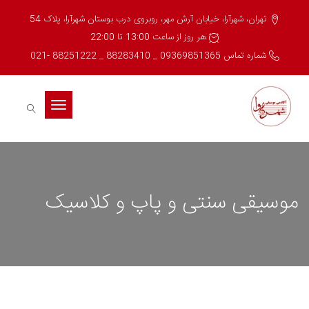
تهران، شهرآرا، خیابان آرش مهر، روبروی درب بوستان شهرآرا، پلاک 54
هر روز از ساعت 13:00 تا 22:00
شماره تماس 09369851365 _ 88283410 _ 88251222 -021
Toggle
navigation
موسیقی سنتی و پاپ و کلاسیک