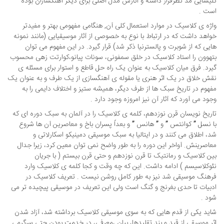
کلیسایی مد نظرقرار داشته و آثارش مدل اصلی برای دیگر آهنگسازان بوده
است .
واژه ی کلاسیک در موارد استعمال کلی آن, هنگامی مفهومی بهتر و مفیدتر
خواهد داشت که در
ا
رتباط با نوع به خصوصی از آثار موسیقیایی (مانند نمونه
هایی که از شوبرت و پالسترنیا ذکر شد) قرار گیرد. در این مفهوم می توان
بتهوون را استاد کلاسیک در خلق سمفونی، سونات پیانو،کوارتت زهی محسوب
گیرد. فرق میان کلاسیک به عنوان یک راه حل قاطع و استوار برای مسئله ی
نقش خلاق در یک اثر هنری یا مقوله ی آهنگسازی از یک طرف و به عنوان یک
مفهوم در تاریخ سبک ها از طرف دیگر، همیشه ستیز و اختلاف دایمی را به
وجود می آورد که آثار آن نیز امروزه وجود دارد .
تاریخ نویسان قرن نوزدهم، کلمه ی کلاسیک را در آلمان به سبک دوره ای که
با نسل ” کوانتس ” و ” هانس ” و بعداً پسران باخ و معاصرین آن ها شروع
شد، اطلاق می کنند و در ایتالیا به سبک موسیقی دمینیکو اسکارلاتی و
معاصرینش. آواخر این دوره را به طور واضح نمی توان معین کرد، زیرا جدال
بین کلاسیک و رمانتیک تا قرن نوزدهم و حتی قرن بیستم ( با جریان
نئوکلاسیسم ) ادامه داشت. این که چه وقت و کجا کلمه ی کلاسیک وارد
فرهنگ موسیقی شد نیز به طور کامل روشن نیست . تعریف کلاسیک در
ادبیات تا حدی بغرنج و گنگ است ولی این تعریف در موسیقی پیچیده تر می
شود .
شاید یکی از قدم هایی که به سوی موسیقی کلاسیک برداشته شد، آزاد شدن
اثر موسیقی از قید و بند تقلیدها، بیان ،معرفی، در خدمت بودن حتی سرگرمی