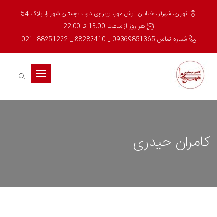
تهران، شهرآرا، خیابان آرش مهر، روبروی درب بوستان شهرآرا، پلاک 54
هر روز از ساعت 13:00 تا 22:00
شماره تماس 09369851365 _ 88283410 _ 88251222 -021
Toggle
navigation
کامران حیدری