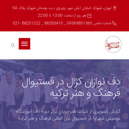
تهران، شهرآرا، خیابان آرش مهر، روبروی درب بوستان شهرآرا، پلاک 54
هر روز از ساعت 13:00 تا 22:00
شماره تماس 09369851365 _ 88283410 _ 88251222 -021
Toggle
navigation
دف نوازان کژال در فستیوال
فرهنگ و هنر ترکیه
گزارش تصویری از شرکت هنرجویان برتر دوره دف آموزشگاه
موسیقی شهرآوا در فستیوال بین المللی فرهنگ و هنر ترکیه