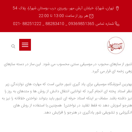
تهران، شهرآرا، خیابان آرش مهر، روبروی درب بوستان شهرآرا، پلاک 54
هر روز از ساعت 13:00 تا 22:00
شماره تماس 09369851365 _ 88283410 _ 88251222 -021
Toggle
navigation
تنبور از سازهای محبوب در موسیقی سنتی محسوب می شود. این ساز در دسته سازهای
زهی زخمه ای قرار می گیرد.
بهترین آموزشگاه موسیقی برای یاد گیری تنبور جایی است که مهارت های نوازندگی زیر
نظر استاد پخته ای انجام گیرد که توانایی انتقال دانش از روش ها و متدهای به روز را
نیز داشته باشد. مضاف بر اینکه استاد حرفه ای تنبور باید بتواند نواختن خلاقانه را نیز به
هنرجو آموزش دهد نه فقط تقلید در نواختن! همچنین با استفاده از روش های
انگیزشی و تشویقی شور یادگیری در هنرجو را افزایش دهد.