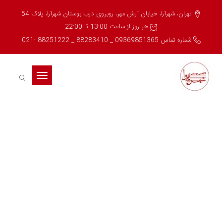
تهران، شهرآرا، خیابان آرش مهر، روبروی درب بوستان شهرآرا، پلاک 54
هر روز از ساعت 13:00 تا 22:00
شماره تماس 09369851365 _ 88283410 _ 88251222 -021
Toggle
navigation