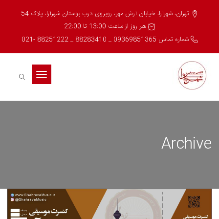
تهران، شهرآرا، خیابان آرش مهر، روبروی درب بوستان شهرآرا، پلاک 54
هر روز از ساعت 13:00 تا 22:00
شماره تماس 09369851365 _ 88283410 _ 88251222 -021
Toggle
navigation
Archive