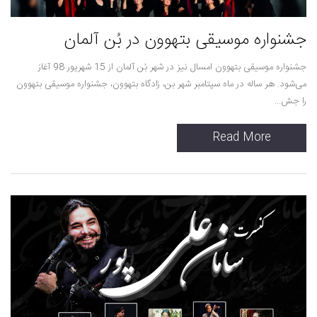
جشنواره موسیقی بتهوون در بُن آلمان
جشنواره موسیقی بتهوون امسال نیز در شهر بُن آلمان از 15 شهریور 98 آغاز
می‌شود. هر ساله در ماه سپتامبر شهر بن، زادگاه بتهوون، جشنواره موسیقی بتهوون
را جش...
Read More