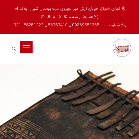
تهران، شهرآرا، خیابان آرش مهر، روبروی درب بوستان شهرآرا، پلاک 54
هر روز از ساعت 13:00 تا 22:00
شماره تماس 09369851365 _ 88283410 _ 88251222 -021
Toggle
navigation