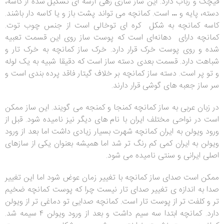
قیچک و رباب دارد. این ساز سازی زهی آرشه ای تشکیل شده از کاسه،
دسته، پایه و … است. کمانچه می تواند پشت باز و یا کاسه دار باشند.
کاسه کمانچه به شکل کره ای توخالی است از جنس چوب توت.
کمانچه دارای دهانه‌ای است که پوست ساز روی این قسمت تعبیه
شده و روی پوست خرک قرار دارد. خرک ساز کمانچه به خرک تار و
شباهت دارد. قسمت بعدی دسته ساز است که دقیقا شبیه به یک لوله
و تو پر است. دسته ساز کمانچه بر خلاف گیتار فاقد پرده بندی است و
سر ساز جعبه های گوشی قرار دارند.
در زبان عربی به ساز کمانچه کمنجا و کمنجه می گویند. این ساز ممکن
است در نواحی مختلف ایران با نام های دیگر نیز نامیده شود. قبل از
ورود ویولن به ایران کمانچه شهرت بسیار زیادی داشت اما بعد از ورود
ویولن به ایران کمی کم رنگ تر شد اما همیشه بعنوان یکی از سازهای
اصلی ایرانی و سنتی نامیده می شود.
ممکن است صدای ساز کمانچه با تغییر زمان عوض شود اما این تغییر
صدا به اندازه ی تغییر صدای تار نیست چرا که پوست کمانچه ضخیم
تر و کلفت تر از پوست تار است. کمانچه صدایی تو دماغی تر از ویولن
دارد. کمانچه ابتدا سه سیم داشت و بعد از ورود ویولن ۴ سیمه شد.