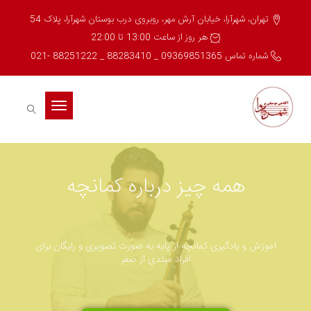
تهران، شهرآرا، خیابان آرش مهر، روبروی درب بوستان شهرآرا، پلاک 54
هر روز از ساعت 13:00 تا 22:00
شماره تماس 09369851365 _ 88283410 _ 88251222 -021
Toggle
navigation
همه چیز درباره کمانچه
آموزش و یادگیری کمانچه از پایه به صورت تصویری و رایگان برای
افراد مبتدی از صفر